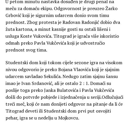
U petom minutu nastavka dosuđen je drugi penal na
meču za domaću ekipu. Odgovornost je preuzeo Žarko
Grbović koji je sigurnim udarcem donio svom timu
prednost. Zbog protesta je Radovan Radonjić dobio dva
žuta kartona, a minut kasnije gosti su ostali lišeni i
usluga Koste Vukovića. Titograd je igrača više iskoristio
odmah preko Pavla Vukčevića koji je udvostručio
prednost svog tima.
Studentski dom koji tokom cijele sezone igra na visokom
nivou odgovorio je preko Bojana Vlaovića koji je sjajnim
udarcem savladao Sekulića. Nedugo zatim sjajnu šansu
imao je Ivan Srdanović, ali je ostalo 2 : 1. Domaći su
poslije toga preko Janka Bulatovića i Pavla Vukčevića
došli do potvrde pobjede i izjednačenja u seriji.Odlučujući
treći meč, koji će nam donijeti odgovor na pitanje da li će
Titograd deveti ili Studentski dom prvi put osvojiti
pehar, igra se u nedelju u Mojkovcu.