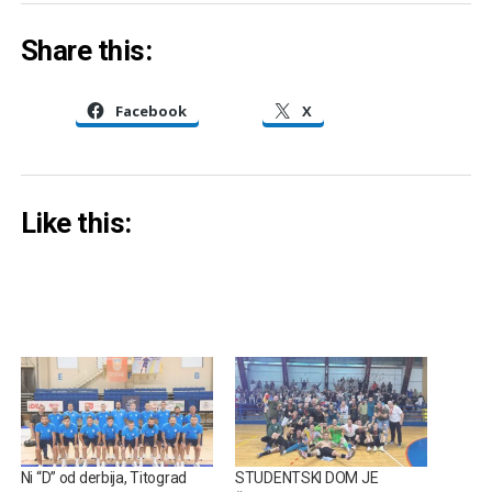
Share this:
Facebook
X
Like this:
Ni “D” od derbija, Titograd
STUDENTSKI DOM JE