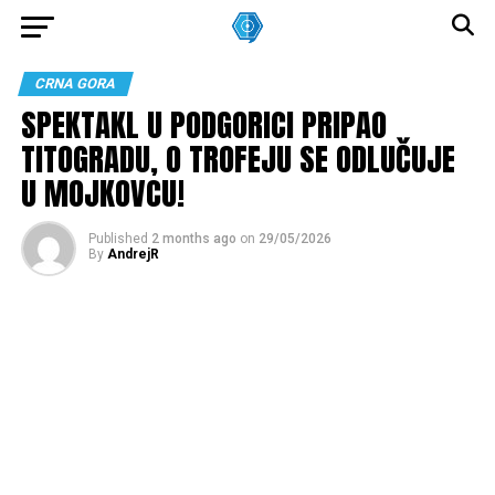
CRNA GORA
SPEKTAKL U PODGORICI PRIPAO
TITOGRADU, O TROFEJU SE ODLUČUJE
U MOJKOVCU!
Published
2 months ago
on
29/05/2026
By
AndrejR