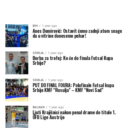
BIH
1 year ago
Anes Demirović: Ostavit ćemo zadnji atom snage
da u vitrine donesemo pehar!
SRBIJA
1 year ago
Borba za trofej: Ko će do finala Futsal Kupa
Srbije?
SRBIJA
1 year ago
PUT DO FINAL FOURA: Polufinale Futsal kupa
Srbije KMF “Rosulja” – KMF “Novi Sad”
BALKAN
1 year ago
Ljuti Krajišnici nakon penal drame do titule 1.
ÖFB Lige Austrije