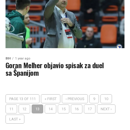
BIH
1 year ago
Goran Melher objavio spisak za duel
sa Španijom
PAGE 13 OF 111
« FIRST
‹ PREVIOUS
9
10
11
12
13
14
15
16
17
NEXT ›
LAST »