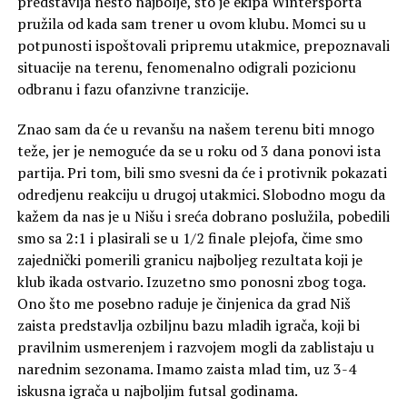
predstavlja nešto najbolje, što je ekipa Wintersporta
pružila od kada sam trener u ovom klubu. Momci su u
potpunosti ispoštovali pripremu utakmice, prepoznavali
situacije na terenu, fenomenalno odigrali pozicionu
odbranu i fazu ofanzivne tranzicije.
Znao sam da će u revanšu na našem terenu biti mnogo
teže, jer je nemoguće da se u roku od 3 dana ponovi ista
partija. Pri tom, bili smo svesni da će i protivnik pokazati
odredjenu reakciju u drugoj utakmici. Slobodno mogu da
kažem da nas je u Nišu i sreća dobrano poslužila, pobedili
smo sa 2:1 i plasirali se u 1/2 finale plejofa, čime smo
zajednički pomerili granicu najboljeg rezultata koji je
klub ikada ostvario. Izuzetno smo ponosni zbog toga.
Ono što me posebno raduje je činjenica da grad Niš
zaista predstavlja ozbiljnu bazu mladih igrača, koji bi
pravilnim usmerenjem i razvojem mogli da zablistaju u
narednim sezonama. Imamo zaista mlad tim, uz 3-4
iskusna igrača u najboljim futsal godinama.