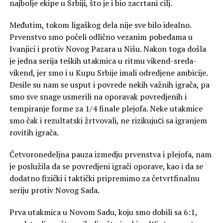
najbolje ekipe u Srbiji, što je i bio zacrtani cilj.
Međutim, tokom ligaškog dela nije sve bilo idealno.
Prvenstvo smo počeli odlično vezanim pobedama u
Ivanjici i protiv Novog Pazara u Nišu. Nakon toga došla
je jedna serija teških utakmica u ritmu vikend-sreda-
vikend, jer smo i u Kupu Srbije imali odredjene ambicije.
Desile su nam se usput i povrede nekih važnih igrača, pa
smo sve snage usmerili na oporavak povredjenih i
tempiranje forme za 1/4 finale plejofa. Neke utakmice
smo čak i rezultatski žrtvovali, ne rizikujuċi sa igranjem
rovitih igrača.
Četvoronedeljna pauza izmedju prvenstva i plejofa, nam
je poslužila da se povredjeni igrači oporave, kao i da se
dodatno fizički i taktički pripremimo za četvrtfinalnu
seriju protiv Novog Sada.
Prva utakmica u Novom Sadu, koju smo dobili sa 6:1,