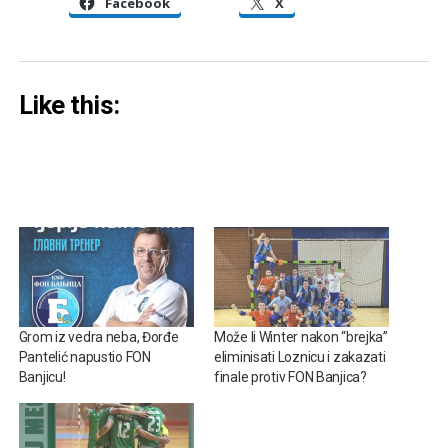
Facebook
X
Like this:
Grom iz vedra neba, Đorđe
Može li Winter nakon “brejka”
Pantelić napustio FON
eliminisati Loznicu i zakazati
Banjicu!
finale protiv FON Banjica?