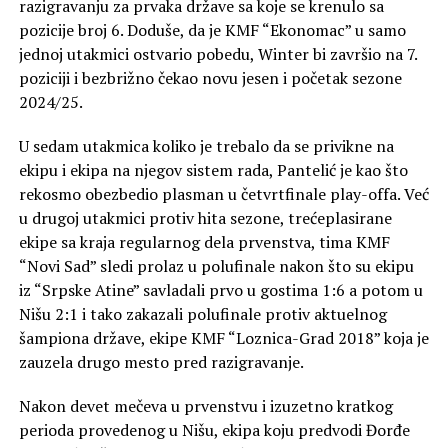
razigravanju za prvaka države sa koje se krenulo sa
pozicije broj 6. Doduše, da je KMF “Ekonomac” u samo
jednoj utakmici ostvario pobedu, Winter bi završio na 7.
poziciji i bezbrižno čekao novu jesen i početak sezone
2024/25.
U sedam utakmica koliko je trebalo da se privikne na
ekipu i ekipa na njegov sistem rada, Pantelić je kao što
rekosmo obezbedio plasman u četvrtfinale play-offa. Već
u drugoj utakmici protiv hita sezone, trećeplasirane
ekipe sa kraja regularnog dela prvenstva, tima KMF
“Novi Sad” sledi prolaz u polufinale nakon što su ekipu
iz “Srpske Atine” savladali prvo u gostima 1:6 a potom u
Nišu 2:1 i tako zakazali polufinale protiv aktuelnog
šampiona države, ekipe KMF “Loznica-Grad 2018” koja je
zauzela drugo mesto pred razigravanje.
Nakon devet mečeva u prvenstvu i izuzetno kratkog
perioda provedenog u Nišu, ekipa koju predvodi Đorđe