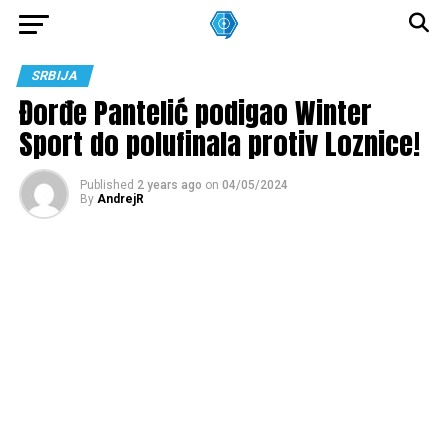
SRBIJA
Đorđe Pantelić podigao Winter
Sport do polufinala protiv Loznice!
Published
2 years ago
on
04/05/2024
By
AndrejR