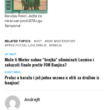
Baručija, Rosić i Jadža za
miran san pred UEFA Ligu
Šampiona!
RELATED TOPICS:
HOT
KMF WINTERSPORT
PRVA FUTSAL LIGA SRBIJE
SRBIJA
UP NEXT
Može li Winter nakon “brejka” eliminisati Loznicu i
zakazati finale protiv FON Banjica?
DON'T MISS
Prolaz u baražu i još jedna sezona u eliti za družinu iz
Ivanjice!
AndrejR