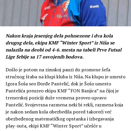
Nakon kraja jesenjeg dela polusezone i dva kola
drugog dela, ekipa KMF “Winter Sport” iz Niša se
nalazila na deobi od 4-6. mesta na tabeli Prve Futsal
Lige Srbije sa 17 osvojenih bodova.
Došlo je potom na zimskoj pauzi do promene šefa
stručnog štaba na klupi kluba iz Niša. Na klupu je umesto
Igora Šoša seo Đorđe Pantelić, dok je Šošo umesto
Pantelića preuzeo ekipu KMF “FON Banjica” na čijoj je
trenerskoj poziciji duže vremena proveo upravo
Pantelić. Svojevrsna razmena neki bi rekli, razmena koja
je nakon sedam kola obezbedila pored takoreći već
obezbeđenog matematičkog opstanka i izbegavanja
play-outa, ekipi KMF “Winter Sport” učešće u