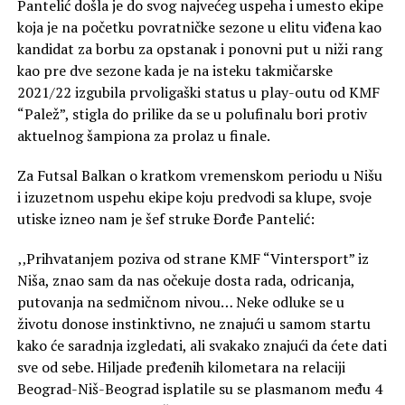
Pantelić došla je do svog najvećeg uspeha i umesto ekipe
koja je na početku povratničke sezone u elitu viđena kao
kandidat za borbu za opstanak i ponovni put u niži rang
kao pre dve sezone kada je na isteku takmičarske
2021/22 izgubila prvoligaški status u play-outu od KMF
“Palež”, stigla do prilike da se u polufinalu bori protiv
aktuelnog šampiona za prolaz u finale.
Za Futsal Balkan o kratkom vremenskom periodu u Nišu
i izuzetnom uspehu ekipe koju predvodi sa klupe, svoje
utiske izneo nam je šef struke Đorđe Pantelić:
‚‚Prihvatanjem poziva od strane KMF “Vintersport” iz
Niša, znao sam da nas očekuje dosta rada, odricanja,
putovanja na sedmičnom nivou… Neke odluke se u
životu donose instinktivno, ne znajući u samom startu
kako će saradnja izgledati, ali svakako znajući da ćete dati
sve od sebe. Hiljade pređenih kilometara na relaciji
Beograd-Niš-Beograd isplatile su se plasmanom među 4