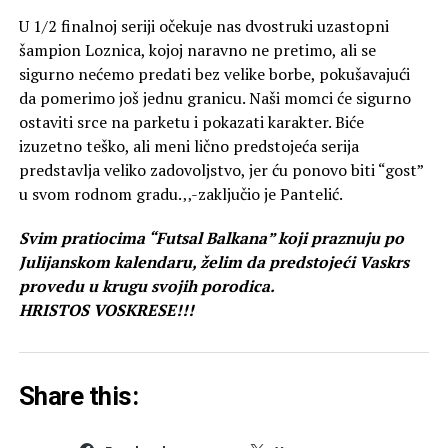
U 1/2 finalnoj seriji očekuje nas dvostruki uzastopni
šampion Loznica, kojoj naravno ne pretimo, ali se
sigurno nećemo predati bez velike borbe, pokušavajući
da pomerimo još jednu granicu. Naši momci će sigurno
ostaviti srce na parketu i pokazati karakter. Biće
izuzetno teško, ali meni lično predstojeća serija
predstavlja veliko zadovoljstvo, jer ću ponovo biti “gost”
u svom rodnom gradu.‚‚-zaključio je Pantelić.
Svim pratiocima “Futsal Balkana” koji praznuju po
Julijanskom kalendaru, želim da predstojeći Vaskrs
provedu u krugu svojih porodica.
HRISTOS VOSKRESE!!!
Share this: