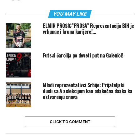
YOU MAY LIKE
ELMIN PROŠIĆ”PROŠA” Reprezentacija BIH je
vrhunac i kruna karijere!…
Futsal čarolija po deveti put na Galenici!
Mladi reprezentativci Srbije: Prijateljski
dueli sa A selekcijom kao odskočna daska ka
ostvarenju snova
CLICK TO COMMENT