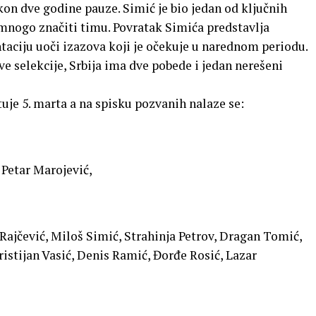
kon dve godine pauze. Simić je bio jedan od ključnih
mnogo značiti timu. Povratak Simića predstavlja
aciju uoči izazova koji je očekuje u narednom periodu.
 selekcije, Srbija ima dve pobede i jedan nerešeni
uje 5. marta a na spisku pozvanih nalaze se:
 Petar Marojević,
Rajčević, Miloš Simić, Strahinja Petrov, Dragan Tomić,
ristijan Vasić, Denis Ramić, Đorđe Rosić, Lazar