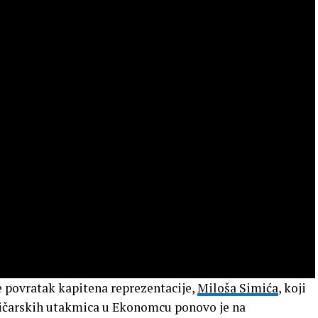
je povratak kapitena reprezentacije,
Miloša Simića
, koji
ičarskih utakmica u Ekonomcu ponovo je na