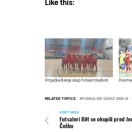
Like this:
Vrnjačka Banja skup futsal mladosti
Dvomeč
RELATED TOPICS:
FUDBALSKI SAVEZ SRBIJE
DON'T MISS
Futsaleri BiH se okupili pred Je
Češku