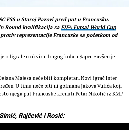
 SC FSS u Staroj Pazovi pred put u Francusku.
in Round kvalifikacija za
FIFA Futsal World Cup
 protiv reprezentacije Francuske sa početkom od
je odigrale u okviru drugog kola u Šapcu zavšen je
Dejana Majesa neće biti kompletan. Novi igrač Inter
ređen. U timu neće biti ni golmana Jakova Vulića koji
sto njega put Francuske krenuti Petar Nikolić iz KMF
Simić, Rajčević i Rosić: