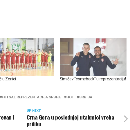
 u Zenici
Simićev “comeback” u reprezentaciju!
FUTSAL REPREZENTACIJA SRBIJE
HOT
SRBIJA
UP NEXT
revan i
Crna Gora u poslednjoj utakmici vreba
priliku