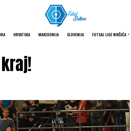
ORA
HRVATSKA
MAKEDONIJA
SLOVENIJA
FUTSAL LIGE NIKŠIĆA
 kraj!