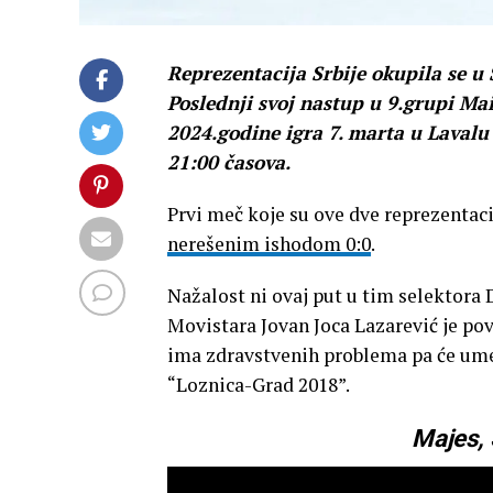
Reprezentacija Srbije okupila se u
Poslednji svoj nastup u 9.grupi Ma
2024.godine igra 7. marta u Lavalu
21:00 časova.
Prvi meč koje su ove dve reprezentaci
nerešenim ishodom 0:0
.
Nažalost ni ovaj put u tim selektora 
Movistara Jovan Joca Lazarević je pov
ima zdravstvenih problema pa će ume
“Loznica-Grad 2018”.
Majes, 