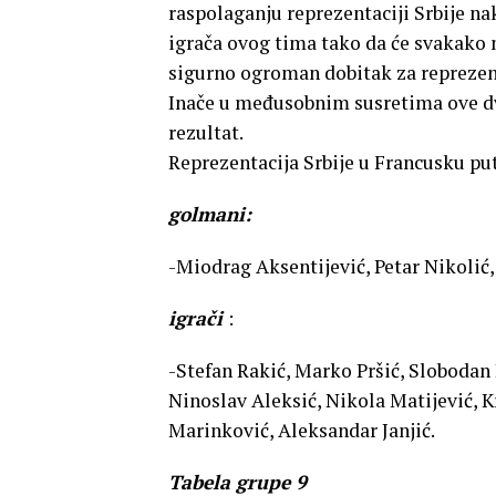
raspolaganju reprezentaciji Srbije na
igrača ovog tima tako da će svakako 
sigurno ogroman dobitak za reprezent
Inače u međusobnim susretima ove dve
rezultat.
Reprezentacija Srbije u Francusku put
golmani:
-Miodrag Aksentijević, Petar Nikolić,
igrači
:
-Stefan Rakić, Marko Pršić, Slobodan 
Ninoslav Aleksić, Nikola Matijević, K
Marinković, Aleksandar Janjić.
Tabela grupe 9