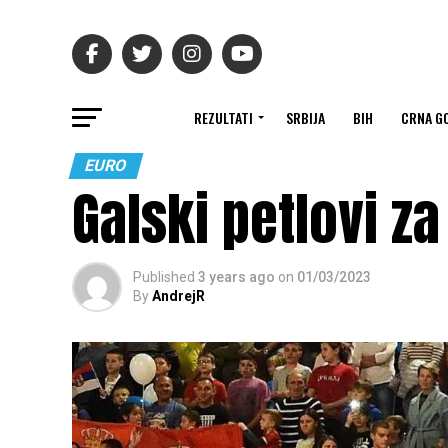
REZULTATI
SRBIJA
BIH
CRNA G
EURO
Galski petlovi za
Published
3 years ago
on
01/03/2023
By
AndrejR